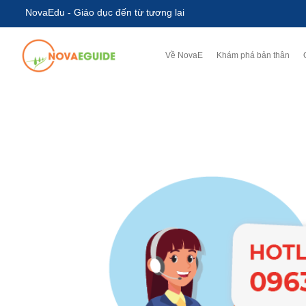
NovaEdu - Giáo dục đến từ tương lai
Về NovaE
Khám phá bản thân