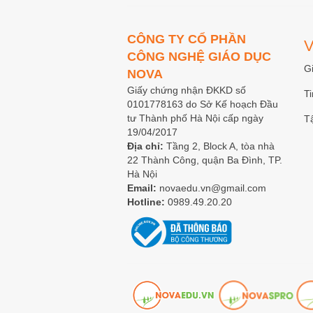
CÔNG TY CỔ PHẦN
V
CÔNG NGHỆ GIÁO DỤC
Gi
NOVA
Giấy chứng nhận ĐKKD số
Ti
0101778163 do Sở Kế hoạch Đầu
tư Thành phố Hà Nội cấp ngày
T
19/04/2017
Địa chỉ:
Tầng 2, Block A, tòa nhà
22 Thành Công, quận Ba Đình, TP.
Hà Nội
Email:
novaedu.vn@gmail.com
Hotline:
0989.49.20.20