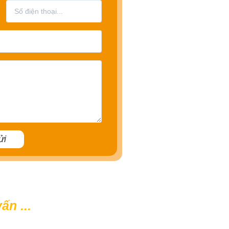
n ...