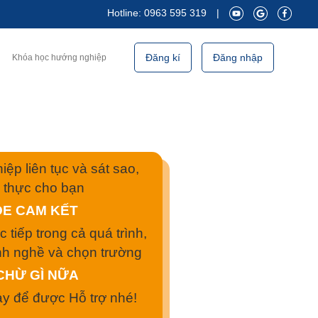
Hotline: 0963 595 319
|
Đăng kí
Đăng nhập
Khóa học hướng nghiệp
ệp liên tục và sát sao,
rị thực cho bạn
DE CAM KẾT
 tiếp trong cả quá trình,
nh nghề và chọn trường
CHỪ GÌ NỮA
gay để được Hỗ trợ nhé!