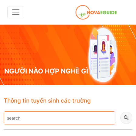
NGƯỜI NÀO HỢP NGHỀ GÌ
Thông tin tuyển sinh các trường