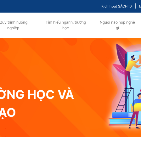
|
Kích hoạt SÁCH ID
M
Quy trình hướng
Tìm hiểu ngành, trường
Người nào hợp nghề
nghiệp
học
gì
ƯỜNG HỌC VÀ
TẠO