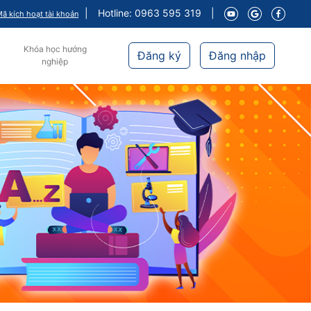
|
Hotline: 0963 595 319
|
ã kích hoạt tài khoản
Khóa học hướng
Đăng ký
Đăng nhập
nghiệp