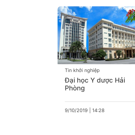
Tin khởi nghiệp
o động - Xã
Đại học Y dược Hải
Phòng
:27
9/10/2019 | 14:28