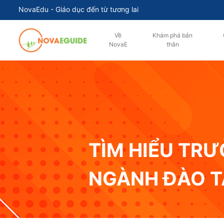
NovaEdu - Giáo dục đến từ tương lai
Về
Khám phá bản
NovaE
thân
TÌM HIỂU TR
NGÀNH ĐÀO 