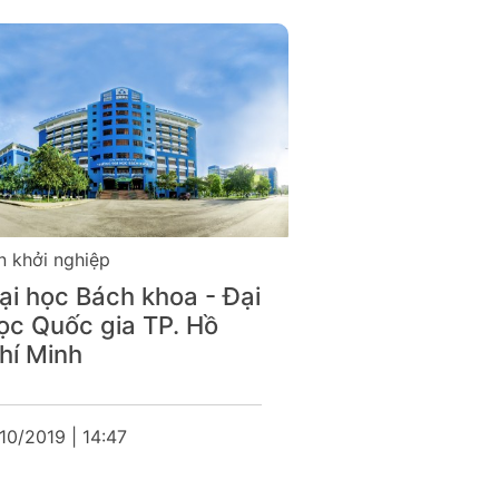
n khởi nghiệp
Tin khởi nghiệp
ại học Bách khoa - Đại
Đại học Bác
ọc Quốc gia TP. Hồ
Nội
hí Minh
9/10/2019 | 14:49
10/2019 | 14:47