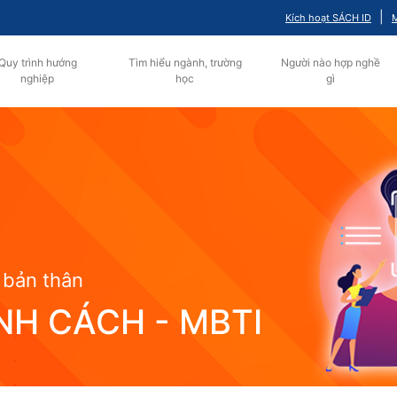
|
Kích hoạt SÁCH ID
M
Quy trình hướng
Tìm hiểu ngành, trường
Người nào hợp nghề
nghiệp
học
gì
bản thân
ÍNH CÁCH - MBTI