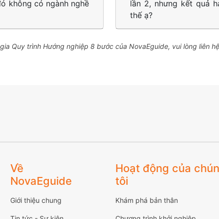
đó không có ngành nghề
lần 2, nhưng kết quả h
thế ạ?
m gia Quy trình Hướng nghiệp 8 bước của NovaEguide, vui lòng liên 
Về
Hoạt động của chú
NovaEguide
tôi
Giới thiệu chung
Khám phá bản thân
Tin tức - Sự kiện
Chương trình khởi nghiệp