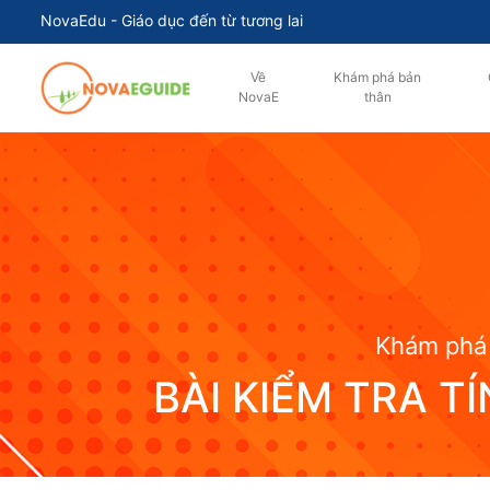
NovaEdu - Giáo dục đến từ tương lai
Về
Khám phá bản
NovaE
thân
Khám phá 
BÀI KIỂM TRA T