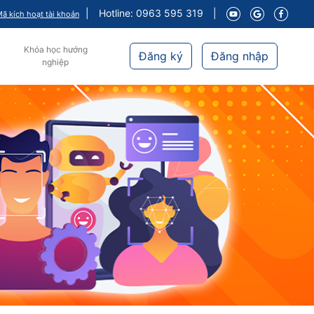
|
Hotline: 0963 595 319
|
ã kích hoạt tài khoản
Khóa học hướng
Đăng ký
Đăng nhập
nghiệp