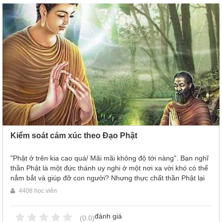
là một video ý nghĩa và bổ ích khi ta tìm ra được nguồn cội của
sự giận giữ và làm cho bản thân tốt hơn.
Kiểm soát cảm xúc theo Đạo Phật
"Phật ở trên kia cao quá/ Mãi mãi không độ tới nàng". Bạn nghĩ
thần Phật là một đức thánh uy nghi ở một nơi xa vời khó có thể
nắm bắt và giúp đỡ con người? Nhưng thực chất thần Phật lại
không ở đâu xa mà tồn tại trong tâm niệm mỗi con người chúng
4408 học viên
ta mà thôi. Người Phổ độ chúng sinh không phải bởi những
phép biên hóa ban ơn mà chỉ đơn giản là những bài học về
đánh giá
cuộc sống, cách kiềm chế cơn giận, tận hưởng những hỉ, nộ, ái
(0.0)