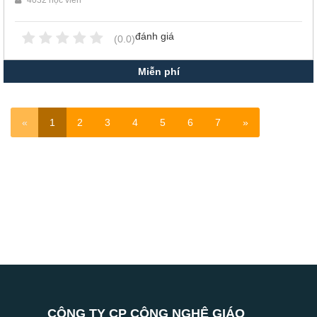
đánh giá
(0.0)
Miễn phí
«
1
2
3
4
5
6
7
»
CÔNG TY CP CÔNG NGHỆ GIÁO