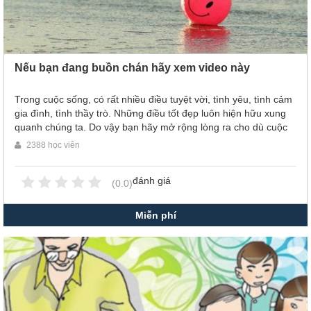
Nếu bạn đang buồn chán hãy xem video này
Trong cuộc sống, có rất nhiều điều tuyệt vời, tình yêu, tình cảm
gia đình, tình thầy trò. Những điều tốt đẹp luôn hiện hữu xung
quanh chúng ta. Do vậy bạn hãy mở rộng lòng ra cho dù cuộc
sống có khó khăn đến thế nào thì những món quà mà nó mang
2388 học viên
lại cho chúng ta đều rất đáng trân quý!
đánh giá
(0.0)
Miễn phí