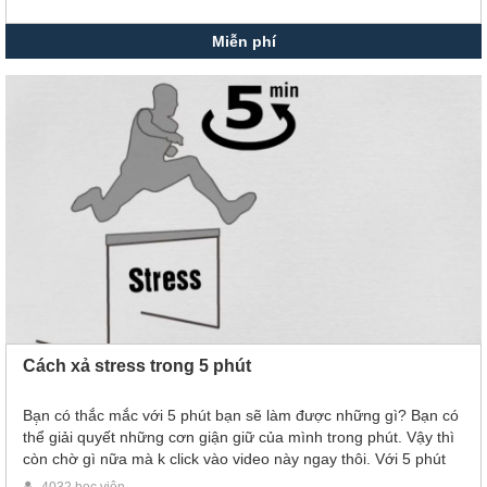
, ố, và hướng con người ta đến với một TG hoàn mĩ hơn từ
chính tâm hôn và bản ngã của mỗi cá nhân. Hãy cũng xem
Miễn phí
video và xác định hướng đi cho con đường của bạn để Phật có
thể "độ" bạn ở cảnh giới cao nhất nhé!
Cách xả stress trong 5 phút
Bạ̣n có thắc mắc với 5 phút bạn sẽ làm được những gì? Bạn có
thể giải quyết những cơn giận giữ của mình trong phút. Vậy thì
còn chờ gì nữa mà k click vào video này ngay thôi. Với 5 phút
để học cách bình tĩnh và làm con giận của mình biến mất.
4032 học viên