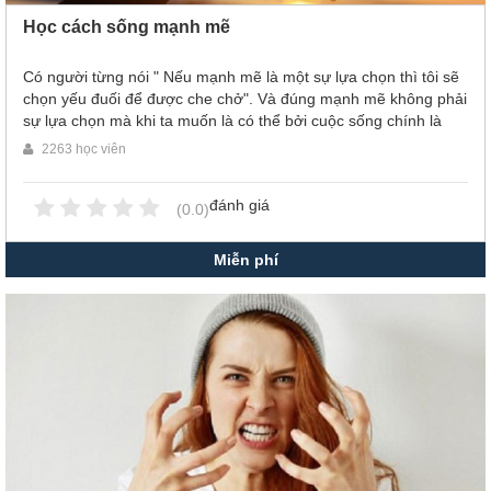
Học cách sống mạnh mẽ
Có người từng nói " Nếu mạnh mẽ là một sự lựa chọn thì tôi sẽ
chọn yếu đuối để được che chở". Và đúng mạnh mẽ không phải
sự lựa chọn mà khi ta muốn là có thể bởi cuộc sống chính là
một chuỗi những nghịch cảnh. Để vượt qua những nghịch cảnh
2263 học viên
nghiệt ngã ấy ta không có cách nào khách là mạnh mẽ, đối diện
với nó để làm cho uộc sống của mình tốt đẹp hơn. Nhưng phải
đánh giá
mạnh mẽ như thế nào và mạnh mẽ đúng lúc là điều mà mỗi
(0.0)
chúng ta vẫn trăn trở và đi tìm cho mình những đáp án cụ thể.
Hãy cứ dũng cảm và tìm cho mình những bài học phù hợp để
Miễn phí
cs thể đương đầu với mọi khó khăn, thử thách.