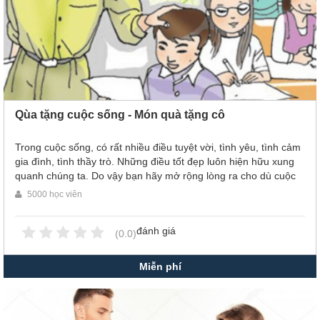
Qùa tặng cuộc sống - Món quà tặng cô
Trong cuộc sống, có rất nhiều điều tuyệt vời, tình yêu, tình cảm
gia đình, tình thầy trò. Những điều tốt đẹp luôn hiện hữu xung
quanh chúng ta. Do vậy bạn hãy mở rộng lòng ra cho dù cuộc
sống có khó khăn đến thế nào thì những món quà mà nó mang
5000 học viên
lại cho chúng ta đều rất đáng trân quý!
đánh giá
(0.0)
Miễn phí