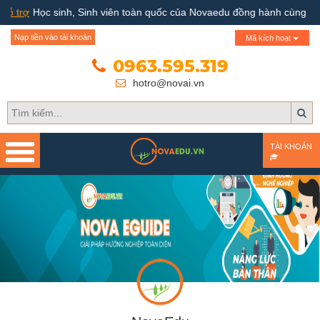
nh, Sinh viên toàn quốc của Novaedu đồng hành cùng Bộ GD&ĐT
Trang chủ
Nạp tiền vào tài khoản
Mã kích hoạt
Giới thiệu
0963.595.319
hotro@novai.vn
Quy trình hướng nghiệp
Bài test
TÀI KHOẢN
Tài liệu
Khóa học
Đơn vị đào tạo
Nhóm ngành nghề
Gương sáng học sinh -
người nổi tiếng