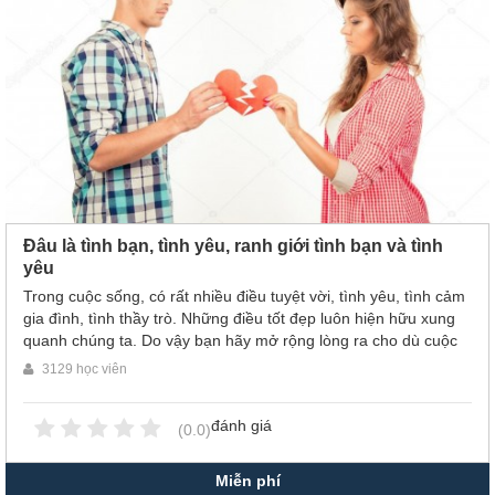
Đâu là tình bạn, tình yêu, ranh giới tình bạn và tình
yêu
Trong cuộc sống, có rất nhiều điều tuyệt vời, tình yêu, tình cảm
gia đình, tình thầy trò. Những điều tốt đẹp luôn hiện hữu xung
quanh chúng ta. Do vậy bạn hãy mở rộng lòng ra cho dù cuộc
sống có khó khăn đến thế nào thì những món quà mà nó mang
3129 học viên
lại cho chúng ta đều rất đáng trân quý!
đánh giá
(0.0)
Miễn phí