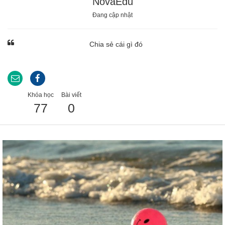
NovaEdu
Đang cập nhật
Xu hướng ngành nghề
Chia sẻ cái gì đó
Hỗ trợ
$ Nạp tiền
Khóa học
Bài viết
77
0