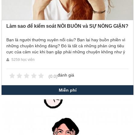
Làm sao để kiểm soát NỖI BUỒN và SỰ NÓNG GIẬN?
Bạn là người thường xuyên nổi cáu? Bạn lại hay buồn phiền vì
những chuyện không đáng? Đó là tất cả những phản ứng tiêu
cực của cảm xúc khi bạn gặp phải những chuyện không như ý
muốn của mình. Vậy thì còn chần chờ gì mà không ấn vào xem
5259 học viên
video này ngay đi. Tôi chắc chắn nó không giúp bạn xóa đi
hoàn toàn những cảm xúc tệ hại bạn đnag có. Nhưng tôi tin nó
đánh giá
sẽ như một liều thuốc giúp bạn tìm ra cách để chế ngự cảm xúc
(0.0)
của chính mình.
Miễn phí