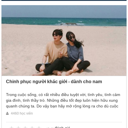
Chinh phục người khác giới - dành cho nam
Trong cuộc sống, có rất nhiều điều tuyệt vời, tình yêu, tình cảm
gia đình, tình thầy trò. Những điều tốt đẹp luôn hiện hữu xung
quanh chúng ta. Do vậy bạn hãy mở rộng lòng ra cho dù cuộc
sống có khó khăn đến thế nào thì những món quà mà nó mang
4460 học viên
lại cho chúng ta đều rất đáng trân quý!
đánh giá