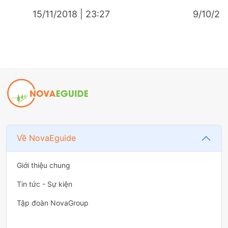
3:27
9/10/2019 | 14:28
Về NovaEguide
Giới thiệu chung
Tin tức - Sự kiện
Tập đoàn NovaGroup