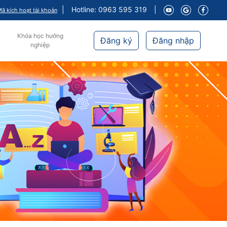
|
Hotline: 0963 595 319
|
ã kích hoạt tài khoản
Khóa học hướng
Đăng ký
Đăng nhập
nghiệp