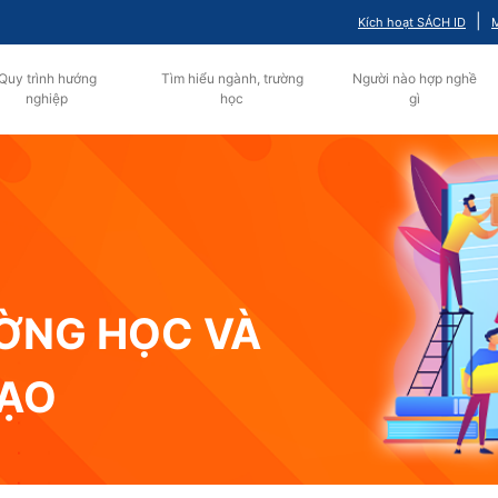
|
Kích hoạt SÁCH ID
M
Quy trình hướng
Tìm hiểu ngành, trường
Người nào hợp nghề
nghiệp
học
gì
ƯỜNG HỌC VÀ
TẠO