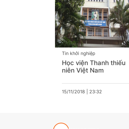
ệp
Tin khởi nghiệp
Thanh thiếu
Học viện Công nghệ
 Nam
Bưu chính Viễn Thôn
23:32
9/10/2019 | 14:53