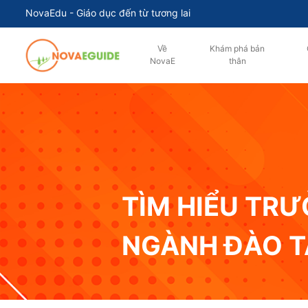
NovaEdu - Giáo dục đến từ tương lai
Về
Khám phá bản
NovaE
thân
TÌM HIỂU TR
NGÀNH ĐÀO 