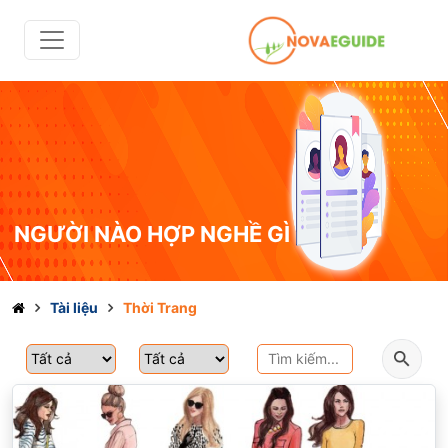
NGƯỜI NÀO HỢP NGHỀ GÌ
Tài liệu
Thời Trang