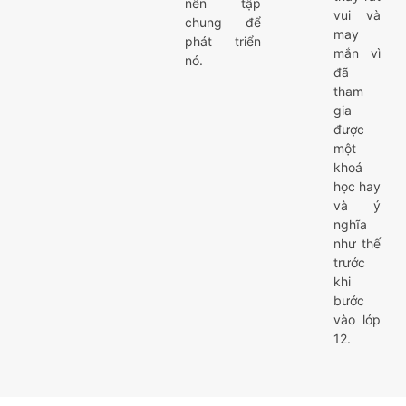
nên tập
vui và
chung để
may
phát triển
mắn vì
nó.
đã
tham
gia
được
một
khoá
học hay
và ý
nghĩa
như thế
trước
khi
bước
vào lớp
12.