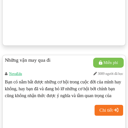
Những vận may qua đi
Miễn phí
NovaEdu
3089 người đã học
Bạn có nắm bắt được những cơ hội trong cuộc đời của mình hay
không, hay bạn đã và đang bỏ lỡ những cơ hội bởi chính bạn
cũng không nhận thức được ý nghĩa và tầm quan trọng của
những cơ hội đó?Hãy nâng cao nhận thức của bản thân và học
cách trân trọng từng cơ hội dù là nhỏ bé nhất qua bài học ý nghĩa
Chi tiết
này!Nguồn: Nghệ thuật kinh doanh