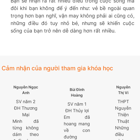
Bạn sẽ nhận ra rất nhiều điều trong cuộc sống mà
đôi khi bạn không để ý đến như: vẻ bề ngoài quan
trọng hơn bạn nghĩ, vận may không phải ai cũng có,
những điều đó tuy nhỏ bé, nhưng sẽ khiến cuộc
sống của bạn trở nên dễ dàng hơn rất nhiều.
Cảm nhận của người tham gia khóa học
Nguyễn Ngọc
Nguyễn
Bùi Đình
Anh
Thị Vi
Hoàng
SV năm 2
THPT
SV năm 1
ĐH Thương
Nguyễn
ĐH Thủy lợi
Mại
Thiện
Em đã
Minh đã
Thuật
hoang mang
từng không
Những
về con
dám theo
điều
đường