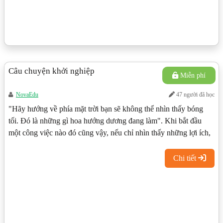
Câu chuyện khởi nghiệp
Miễn phí
NovaEdu
47 người đã học
"Hãy hướng về phía mặt trời bạn sẽ không thể nhìn thấy bóng
tối. Đó là những gì hoa hướng dương đang làm". Khi bắt đầu
một công việc nào đó cũng vậy, nếu chỉ nhìn thấy những lợi ích,
thuận lợi trước mắt thì tầm nhìn của bạn sẽ bị che lấp, nhưng khi
biết xác lập mục tiêu lâu dài thì bạn sẽ thấy được những khó
Chi tiết
khăn là điều nhỏ bé so với vạch đích."Câu chuyện khởi nghiệp"
nhỏ sau sẽ dạy bạn nhiều điều lí thú trong công việc mà mình lựa
chọn.Nguồn: SUNRISE MEDIA - Bài học thành công