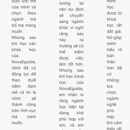
đuổi ước mơ
mình
tương lai
của mình và
học
nên dự định
chọn theo
được từ
sẽ chuyển
ngành mà
khoá
sang ngành
bố mẹ mong
học rất
khác vì nghĩ
muốn.
đắt giá.
rằng sau
Nhưng sau
Nó giúp
này ra
khi học các
mình
trường sẽ có
khóa học
hiểu rõ
thể kiếm
của
bản
được việc
NovaEguide,
thân
làm tốt hơn.
mình đã có
hơn để
Nhưng sau
động lực để
có
khi học khoá
theo đuổi
những
học của
niềm đam
lựa
NovaEguide,
mê và tin là
chọn
em nhận ra
mình sẽ
ngành
rằng ngành
thành công
nghề
học hiện tại
trên lĩnh vực
phù
đang khá
mà mình
hợp.
phù hợp với
muốn.
Em cảm
em, và em
thấy rất