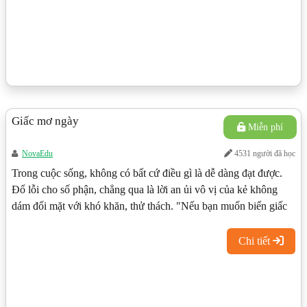
Giấc mơ ngày
Miễn phí
NovaEdu
4531 người đã học
Trong cuộc sống, không có bất cứ điều gì là dễ dàng đạt được.
Đổ lỗi cho số phận, chẳng qua là lời an ủi vô vị của kẻ không
dám đối mặt với khó khăn, thử thách. "Nếu bạn muốn biến giấc
mơ của mình trở thành hiện thực thì điều đầu tiên bạn phải làm
đó là thức dậy".Video dưới đây sẽ giúp chúng ta nhận thức rõ
Chi tiết
hơn về khoảng cách giữa những điều viển vông đến những điều
thực tế.Nguồn: Nghệ thuật kinh doanh