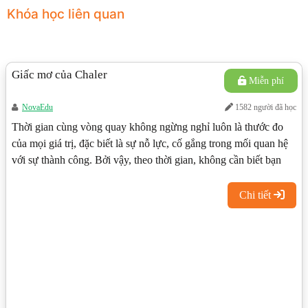
Khóa học liên quan
Giấc mơ của Chaler
Miễn phí
NovaEdu
1582 người đã học
Thời gian cùng vòng quay không ngừng nghỉ luôn là thước đo
của mọi giá trị, đặc biết là sự nỗ lực, cố gắng trong mối quan hệ
với sự thành công. Bởi vậy, theo thời gian, không cần biết bạn
phạm bao nhiêu sai lầm, hay bạn tiến bộ quá chậm, dù sao thì
bạn vẫn đang đi trước những người không bao giờ biết cố
Chi tiết
gắng!Câu chuyện dưới đây sẽ giúp bạn tạo động lực để kiên trì
với ước mơ, đam mê của bản thân!