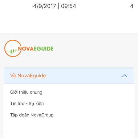
4/9/2017 | 09:54
4/9
Về NovaEguide
Giới thiệu chung
Tin tức - Sự kiện
Tập đoàn NovaGroup