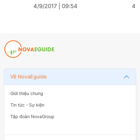
4/9/2017 | 09:54
4/9
Về NovaEguide
Giới thiệu chung
Tin tức - Sự kiện
Tập đoàn NovaGroup