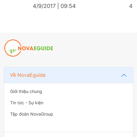
4/9/2017 | 09:54
4/9
Về NovaEguide
Giới thiệu chung
Tin tức - Sự kiện
Tập đoàn NovaGroup